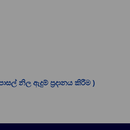
් නිල ඇදුම් ප්‍රදානය කිරීම )