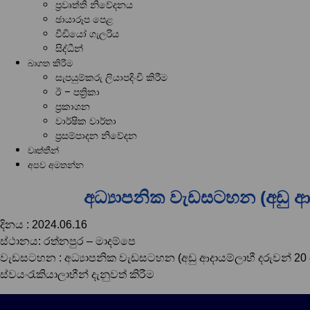
ප්‍රවෘත්ති නිවේදනය
ඡායාරූප පෙළ
වීඩියෝ ගැලරිය
සිද්ධීන්
බාගත කිරීම
සැපයුම්කරු ලියාපදිංචි කිරීම
ඊ – පත්‍රිකා
ප්‍රකාශන
වාර්ෂික වාර්තා
ප්‍රසම්පාදන නිවේදන
වෘත්තීන්
අපව අමතන්න
අධ්‍යාපනික වැඩසටහන (අඩු ආදා
දිනය : 2024.06.16
ස්ථානය: රත්නපුර – මාදම්පෙ
වැඩසටහන : අධ්‍යාපනික වැඩසටහන (අඩු ආදායම්ලාභී දරුවන් 20 දෙන
ස්වයංරැකියාලාභීන් දැනුවත් කිරීම