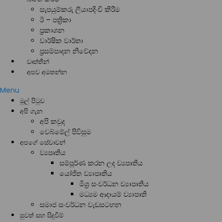
සැපයුම්කරු ලියාපදිංචි කිරීම
ඊ – පත්‍රිකා
ප්‍රකාශන
වාර්ෂික වාර්තා
ප්‍රසම්පාදන නිවේදන
වෘත්තීන්
අපව අමතන්න
Menu
මුල් පිටුව
අපි ගැන
අපි කවුද
වෙබ්මේල් පිවිසුම
අපගේ සේවාවන්
ව්‍යපෘතිය
සම්පූර්ණ කරන ලද ව්‍යපෘතිය
යෝජිත ව්‍යාපෘතිය
මිශ්‍ර සංවර්ධන ව්‍යාපෘතිය
මධ්‍යම ආදායම් ව්‍යාපෘති
සමාජ සංවර්ධන වැඩසටහන
පුවත් සහ සිදුවීම්