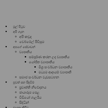
මුල් පිටුව
අපි ගැන
අපි කවුද
වෙබ්මේල් පිවිසුම
අපගේ සේවාවන්
ව්‍යපෘතිය
සම්පූර්ණ කරන ලද ව්‍යපෘතිය
යෝජිත ව්‍යාපෘතිය
මිශ්‍ර සංවර්ධන ව්‍යාපෘතිය
මධ්‍යම ආදායම් ව්‍යාපෘති
සමාජ සංවර්ධන වැඩසටහන
පුවත් සහ සිදුවීම්
ප්‍රවෘත්ති නිවේදනය
ඡායාරූප පෙළ
වීඩියෝ ගැලරිය
සිද්ධීන්
බාගත කිරීම