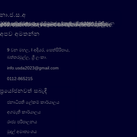
නා.ජ.ස.අ
2008 අංක 36 දරණ පාර්ලිමේන්තු පනත මගින් 2008 දී පිහිටුවන ලද නාගරික ජනාවාස සංවර්ධන අධිකාරිය (USDA), නාගරික සංවර්ධන හා නිවාස අමාත්‍යාංශය යටතේ ක්‍රියාත්මක වන ආයතනයකි. නාගරික ජනාවාස සංවර්ධනයට අදාළව ජාතික ප්‍රතිපත්ති සැකසීම සහ එම ප්‍රතිපත්තිය ක්‍රියාත්මක කිරීම සහතික කිරීම, අඩු ජනාවාසවල ජනතාවගේ ජීවන තත්ත්වය වැඩිදියුණු කිරීම, USDA පිහිටුවීමේ අන්තර් සම්බන්ධිත ද්විත්ව අරමුණු වේ.
අපව අමතන්න
9 වන මහල, I අදියර, සෙත්සිරිපාය,
බත්තරමුල්ල, ශ්‍රී ලංකා.
info.usda2023@gmail.com
0112-865215
ප්‍රයෝජනවත් සබැඳි
ජනාධිපති ලේකම් කාර්යාලය
අගමැති කාර්යාලය
රාජ්‍ය පරිපාලනය
මුදල් අමාත්‍යංශය