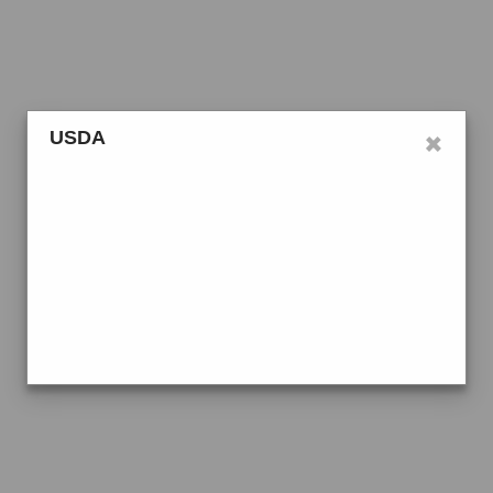
×
USDA