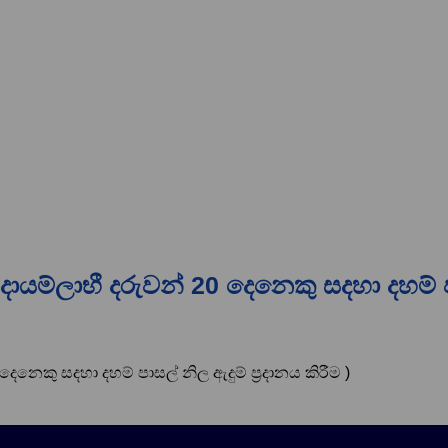
යම්ලාභී දරුවන් 20 දෙනෙකු සදහා දහම් පාසල
ෙකු සදහා දහම් පාසල් නිල ඇදුම් ප්‍රදානය කිරීම )