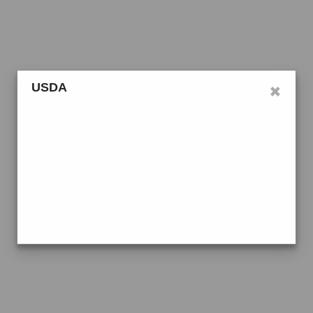
×
USDA