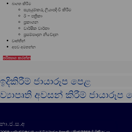
බාගත කිරීම
සැපයුම්කරු ලියාපදිංචි කිරීම
ඊ – පත්‍රිකා
ප්‍රකාශන
වාර්ෂික වාර්තා
ප්‍රසම්පාදන නිවේදන
වෘත්තීන්
අපව අමතන්න
පරිත්‍යාග කරන්න
ඉදිකිරීම් ජායාරූප පෙළ
ව්‍යාපෘති අවසන් කිරීම් ජායාරූප
නා.ජ.ස.අ