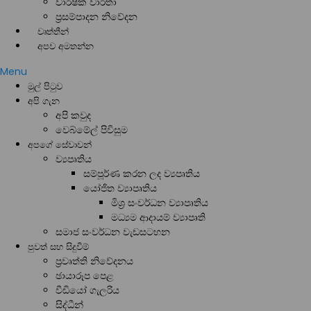
වාර්ෂික වාර්තා
ප්‍රසම්පාදන නිවේදන
වෘත්තීන්
අපව අමතන්න
Menu
මුල් පිටුව
අපි ගැන
අපි කවුද
වෙබ්මේල් පිවිසුම
අපගේ සේවාවන්
ව්‍යපෘතිය
සම්පූර්ණ කරන ලද ව්‍යපෘතිය
යෝජිත ව්‍යාපෘතිය
මිශ්‍ර සංවර්ධන ව්‍යාපෘතිය
මධ්‍යම ආදායම් ව්‍යාපෘති
සමාජ සංවර්ධන වැඩසටහන
පුවත් සහ සිදුවීම්
ප්‍රවෘත්ති නිවේදනය
ඡායාරූප පෙළ
වීඩියෝ ගැලරිය
සිද්ධීන්