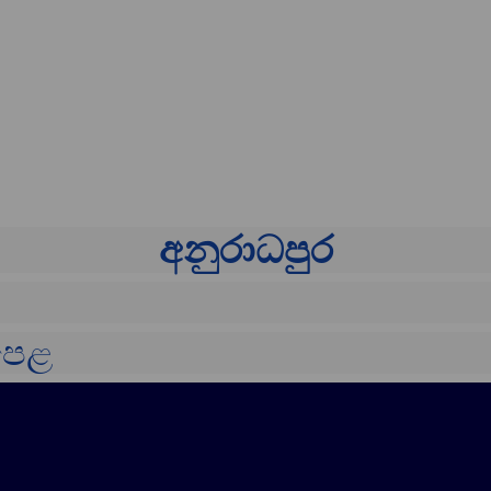
අනුරාධපුර
 පෙළ