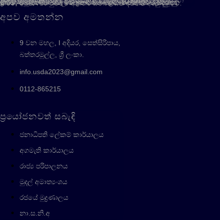
2008 අංක 36 දරණ පාර්ලිමේන්තු පනත මගින් 2008 දී පිහිටුවන ලද නාගරික ජනාවාස සංවර්ධන අධිකාරිය (USDA), නාගරික සංවර්ධන හා නිවාස අමාත්‍යාංශය යටතේ ක්‍රියාත්මක වන ආයතනයකි. නාගරික ජනාවාස සංවර්ධනයට අදාළව ජාතික ප්‍රතිපත්ති සැකසීම සහ එම ප්‍රතිපත්තිය ක්‍රියාත්මක කිරීම සහතික කිරීම, අඩු ජනාවාසවල ජනතාවගේ ජීවන තත්ත්වය වැඩිදියුණු කිරීම, USDA පිහිටුවීමේ අන්තර් සම්බන්ධිත ද්විත්ව අරමුණු වේ.
අපව අමතන්න
9 වන මහල, I අදියර, සෙත්සිරිපාය,
බත්තරමුල්ල, ශ්‍රී ලංකා.
info.usda2023@gmail.com
0112-865215
ප්‍රයෝජනවත් සබැඳි
ජනාධිපති ලේකම් කාර්යාලය
අගමැති කාර්යාලය
රාජ්‍ය පරිපාලනය
මුදල් අමාත්‍යංශය
රජයේ මුද්‍රණාලය
නා.ස.නි.අ