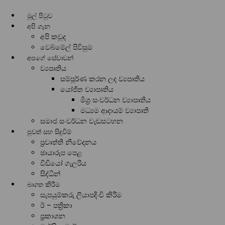
මුල් පිටුව
අපි ගැන
අපි කවුද
වෙබ්මේල් පිවිසුම
අපගේ සේවාවන්
ව්‍යපෘතිය
සම්පූර්ණ කරන ලද ව්‍යපෘතිය
යෝජිත ව්‍යාපෘතිය
මිශ්‍ර සංවර්ධන ව්‍යාපෘතිය
මධ්‍යම ආදායම් ව්‍යාපෘති
සමාජ සංවර්ධන වැඩසටහන
පුවත් සහ සිදුවීම්
ප්‍රවෘත්ති නිවේදනය
ඡායාරූප පෙළ
වීඩියෝ ගැලරිය
සිද්ධීන්
බාගත කිරීම
සැපයුම්කරු ලියාපදිංචි කිරීම
ඊ – පත්‍රිකා
ප්‍රකාශන