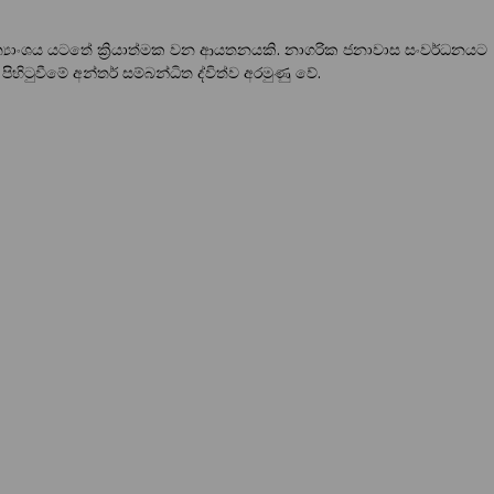
ාත්‍යාංශය යටතේ ක්‍රියාත්මක වන ආයතනයකි. නාගරික ජනාවාස සංවර්ධනයට
පිහිටුවීමේ අන්තර් සම්බන්ධිත ද්විත්ව අරමුණු වේ.