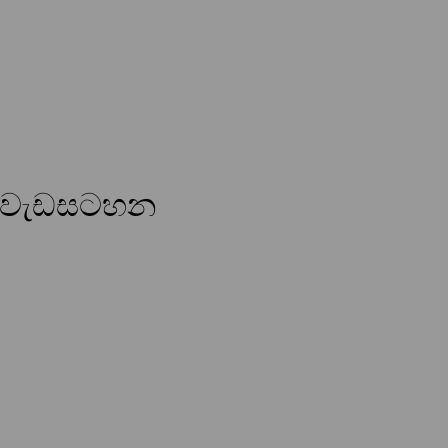
 වැඩසටහන