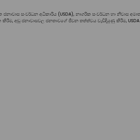
රික ජනාවාස සංවර්ධන අධිකාරිය (USDA), නාගරික සංවර්ධන හා නිවාස අම
හතික කිරීම, අඩු ජනාවාසවල ජනතාවගේ ජීවන තත්ත්වය වැඩිදියුණු කිරීම, USDA 