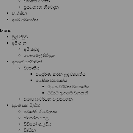
වාර්ෂික වාර්තා
ප්‍රසම්පාදන නිවේදන
වෘත්තීන්
අපව අමතන්න
Menu
මුල් පිටුව
අපි ගැන
අපි කවුද
වෙබ්මේල් පිවිසුම
අපගේ සේවාවන්
ව්‍යපෘතිය
සම්පූර්ණ කරන ලද ව්‍යපෘතිය
යෝජිත ව්‍යාපෘතිය
මිශ්‍ර සංවර්ධන ව්‍යාපෘතිය
මධ්‍යම ආදායම් ව්‍යාපෘති
සමාජ සංවර්ධන වැඩසටහන
පුවත් සහ සිදුවීම්
ප්‍රවෘත්ති නිවේදනය
ඡායාරූප පෙළ
වීඩියෝ ගැලරිය
සිද්ධීන්