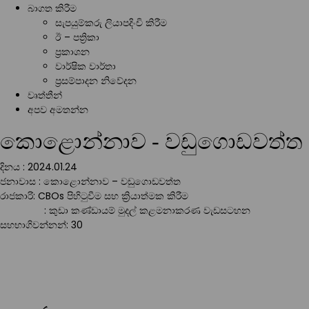
බාගත කිරීම
සැපයුම්කරු ලියාපදිංචි කිරීම
ඊ – පත්‍රිකා
ප්‍රකාශන
වාර්ෂික වාර්තා
ප්‍රසම්පාදන නිවේදන
වෘත්තීන්
අපව අමතන්න
කොළොන්නාව - වඩුගොඩවත්ත
දිනය : 2024.01.24
ජනාවාස : කොළොන්නාව – වඩුගොඩවත්ත
රාජකාරි: CBOs පිහිටුවීම සහ ක්‍රියාත්මක කිරීම
: කුඩා කණ්ඩායම් මුදල් කළමනාකරණ වැඩසටහන
සහභාගිවන්නන්: 30