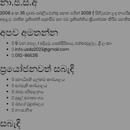
නා.ජ.ස.අ
2008 අංක 36 දරණ පාර්ලිමේන්තු පනත මගින් 2008 දී පිහිටුවන ලද නාග
අදාළව ජාතික ප්‍රතිපත්ති සැකසීම සහ එම ප්‍රතිපත්තිය ක්‍රියාත්මක කිරීම ස
අපව අමතන්න
9 වන මහල, I අදියර, සෙත්සිරිපාය, බත්තරමුල්ල, ශ්‍රී ලංකා.
info.usda2023@gmail.com
0112-865215
ප්‍රයෝජනවත් සබැඳි
ජනාධිපති ලේකම් කාර්යාලය
අගමැති කාර්යාලය
රාජ්‍ය පරිපාලනය
මුදල් අමාත්‍යංශය
රජයේ මුද්‍රණාලය
නා.ස.නි.අ
සබැඳි