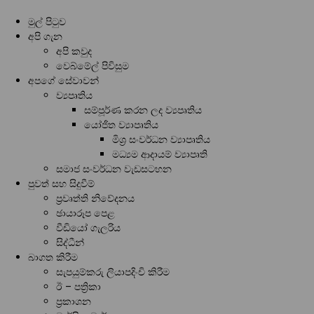
මුල් පිටුව
අපි ගැන
අපි කවුද
වෙබ්මේල් පිවිසුම
අපගේ සේවාවන්
ව්‍යපෘතිය
සම්පූර්ණ කරන ලද ව්‍යපෘතිය
යෝජිත ව්‍යාපෘතිය
මිශ්‍ර සංවර්ධන ව්‍යාපෘතිය
මධ්‍යම ආදායම් ව්‍යාපෘති
සමාජ සංවර්ධන වැඩසටහන
පුවත් සහ සිදුවීම්
ප්‍රවෘත්ති නිවේදනය
ඡායාරූප පෙළ
වීඩියෝ ගැලරිය
සිද්ධීන්
බාගත කිරීම
සැපයුම්කරු ලියාපදිංචි කිරීම
ඊ – පත්‍රිකා
ප්‍රකාශන