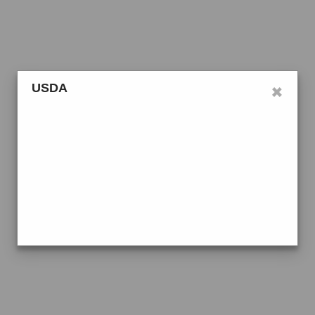
×
USDA