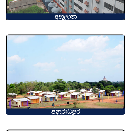
අඟුලාන
අනුරාධපුර