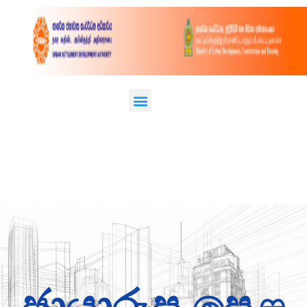
ඡායාරූප පෙළ