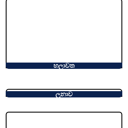
හලාවත
ලුනාව