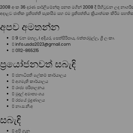
2008 අංක 36 දරණ පාර්ලිමේන්තු පනත මගින් 2008 දී පිහිටුවන ලද නාග
අදාළව ජාතික ප්‍රතිපත්ති සැකසීම සහ එම ප්‍රතිපත්තිය ක්‍රියාත්මක කිරීම ස
අපව අමතන්න
9 වන මහල, I අදියර, සෙත්සිරිපාය, බත්තරමුල්ල, ශ්‍රී ලංකා.
info.usda2023@gmail.com
0112-865215
ප්‍රයෝජනවත් සබැඳි
ජනාධිපති ලේකම් කාර්යාලය
අගමැති කාර්යාලය
රාජ්‍ය පරිපාලනය
මුදල් අමාත්‍යංශය
රජයේ මුද්‍රණාලය
නා.ස.නි.අ
සබැඳි
අපි ගැන