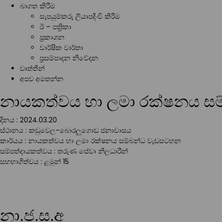
බාගත කිරීම
සැපයුම්කරු ලියාපදිංචි කිරීම
ඊ – පත්‍රිකා
ප්‍රකාශන
වාර්ෂික වාර්තා
ප්‍රසම්පාදන නිවේදන
වෘත්තීන්
අපව අමතන්න
නායකත්වය හා ලමා රක්ෂනය ස
දිනය : 2024.03.20
ස්ථානය : කඩුවෙල-බොරලුගොඩ ජනාවාසය
කාර්යය : නායකත්වය හා ලමා රක්ෂනය සම්බන්ධ වැඩසටහන
සම්පත්දායකත්වය : තරුණ සේවා නිලධාරීන්
සහභාගිත්වය : ළමුන් 15
නා.ජ.ස.අ