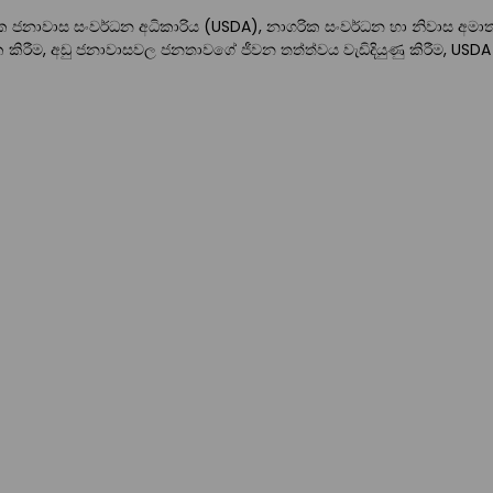
රික ජනාවාස සංවර්ධන අධිකාරිය (USDA), නාගරික සංවර්ධන හා නිවාස අම
හතික කිරීම, අඩු ජනාවාසවල ජනතාවගේ ජීවන තත්ත්වය වැඩිදියුණු කිරීම, USDA 