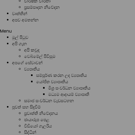
වාර්ෂික වාර්තා
ප්‍රසම්පාදන නිවේදන
වෘත්තීන්
අපව අමතන්න
Menu
මුල් පිටුව
අපි ගැන
අපි කවුද
වෙබ්මේල් පිවිසුම
අපගේ සේවාවන්
ව්‍යපෘතිය
සම්පූර්ණ කරන ලද ව්‍යපෘතිය
යෝජිත ව්‍යාපෘතිය
මිශ්‍ර සංවර්ධන ව්‍යාපෘතිය
මධ්‍යම ආදායම් ව්‍යාපෘති
සමාජ සංවර්ධන වැඩසටහන
පුවත් සහ සිදුවීම්
ප්‍රවෘත්ති නිවේදනය
ඡායාරූප පෙළ
වීඩියෝ ගැලරිය
සිද්ධීන්