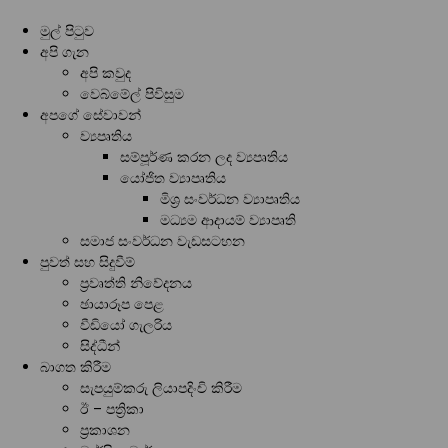
මුල් පිටුව
අපි ගැන
අපි කවුද
වෙබ්මේල් පිවිසුම
අපගේ සේවාවන්
ව්‍යපෘතිය
සම්පූර්ණ කරන ලද ව්‍යපෘතිය
යෝජිත ව්‍යාපෘතිය
මිශ්‍ර සංවර්ධන ව්‍යාපෘතිය
මධ්‍යම ආදායම් ව්‍යාපෘති
සමාජ සංවර්ධන වැඩසටහන
පුවත් සහ සිදුවීම්
ප්‍රවෘත්ති නිවේදනය
ඡායාරූප පෙළ
වීඩියෝ ගැලරිය
සිද්ධීන්
බාගත කිරීම
සැපයුම්කරු ලියාපදිංචි කිරීම
ඊ – පත්‍රිකා
ප්‍රකාශන