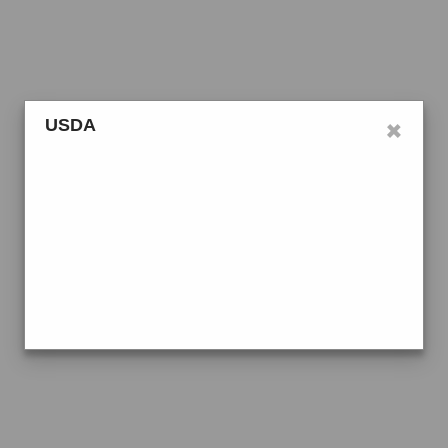
×
USDA