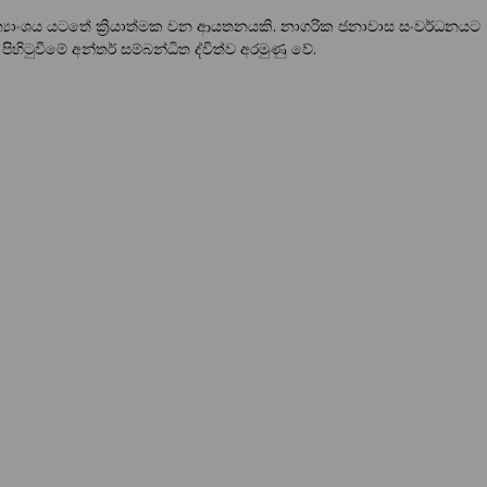
ාත්‍යාංශය යටතේ ක්‍රියාත්මක වන ආයතනයකි. නාගරික ජනාවාස සංවර්ධනයට
පිහිටුවීමේ අන්තර් සම්බන්ධිත ද්විත්ව අරමුණු වේ.