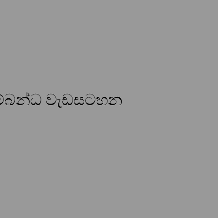
ම්බන්ධ වැඩසටහන