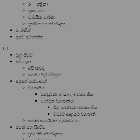
ඊ – පත්‍රිකා
ප්‍රකාශන
වාර්ෂික වාර්තා
ප්‍රසම්පාදන නිවේදන
වෘත්තීන්
අපව අමතන්න
මුල් පිටුව
අපි ගැන
අපි කවුද
වෙබ්මේල් පිවිසුම
අපගේ සේවාවන්
ව්‍යපෘතිය
සම්පූර්ණ කරන ලද ව්‍යපෘතිය
යෝජිත ව්‍යාපෘතිය
මිශ්‍ර සංවර්ධන ව්‍යාපෘතිය
මධ්‍යම ආදායම් ව්‍යාපෘති
සමාජ සංවර්ධන වැඩසටහන
පුවත් සහ සිදුවීම්
ප්‍රවෘත්ති නිවේදනය