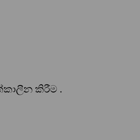
ත්කාලීන කිරීම .