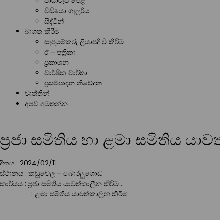
ඡායාරූප පෙළ
වීඩියෝ ගැලරිය
සිද්ධීන්
බාගත කිරීම
සැපයුම්කරු ලියාපදිංචි කිරීම
ඊ – පත්‍රිකා
ප්‍රකාශන
වාර්ෂික වාර්තා
ප්‍රසම්පාදන නිවේදන
වෘත්තීන්
අපව අමතන්න
ප්‍රජා සමිතිය හා ළමා සමිතිය යාව
දිනය : 2024/02/11
ස්ථානය : කඩුවෙල – බොරලුගොඩ
කාර්යය : ප්‍රජා සමිතිය යාවත්කාලීන කිරීම .
: ළමා සමිතිය යාවත්කාලීන කිරීම .