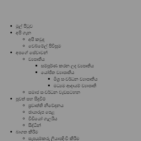
මුල් පිටුව
අපි ගැන
අපි කවුද
වෙබ්මේල් පිවිසුම
අපගේ සේවාවන්
ව්‍යපෘතිය
සම්පූර්ණ කරන ලද ව්‍යපෘතිය
යෝජිත ව්‍යාපෘතිය
මිශ්‍ර සංවර්ධන ව්‍යාපෘතිය
මධ්‍යම ආදායම් ව්‍යාපෘති
සමාජ සංවර්ධන වැඩසටහන
පුවත් සහ සිදුවීම්
ප්‍රවෘත්ති නිවේදනය
ඡායාරූප පෙළ
වීඩියෝ ගැලරිය
සිද්ධීන්
බාගත කිරීම
සැපයුම්කරු ලියාපදිංචි කිරීම