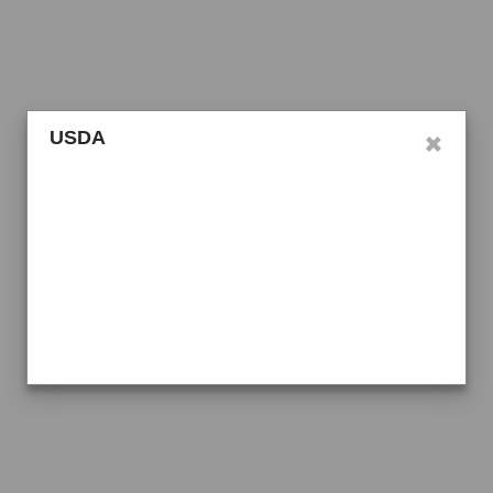
×
USDA