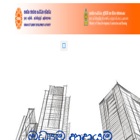
මධ්‍යම ආදායම්