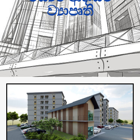
ව්‍යාපෘති