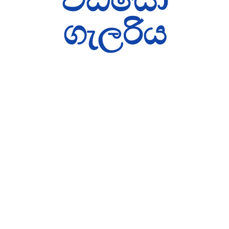
ගැලරිය