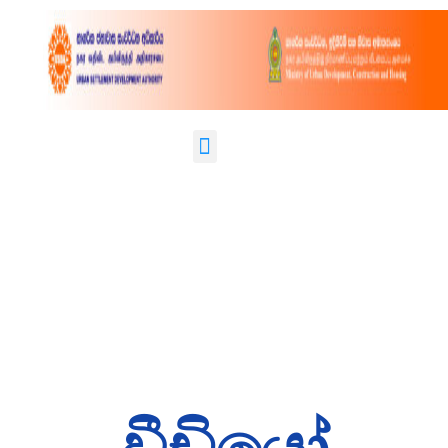
වීඩියෝ