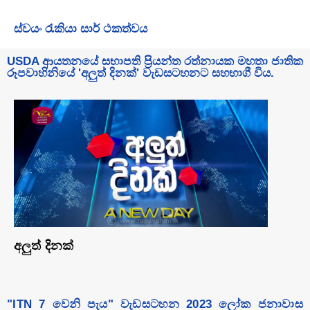
ස්වයං රැකියා සාර් ථකත්වය
USDA ආයතනයේ සභාපති ප්‍රියන්ත රත්නායක මහතා ජාතික
රූපවාහිනියේ 'අලුත් දිනක්' වැඩසටහනට සහභාගී විය.
අලුත් දිනක්
"ITN 7 වෙනි පැය" වැඩසටහන 2023 ලෝක ජනාවාස