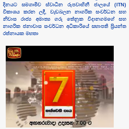
දිනයට සමගාමීව ස්වාධීන රූපවාහිනී ජාලයේ (ITN)
විකාශය කරන ලදී, වැඩබලන නාගරික සංවර්ධන සහ
නිවාස රාජ්‍ය අමාත්‍ය ගරු තේනුක විදානගමගේ සහ
නාගරික ජනාවාස සංවර්ධන අධිකාරියේ සභාපති ප්‍රියන්ත
රත්නායක මහතා