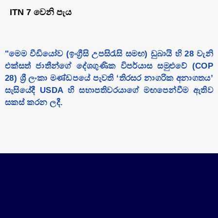
ITN 7 වෙනි පැය
"මෙම වීඩියෝව (ඉංග්‍රීසි උපසිරැසි සමඟ) ඩුබායි හි 28 වැනි
එක්සත් ජාතීන්ගේ දේශගුණික විපර්යාස සමුළුවේ (COP
28) ශ්‍රී ලංකා මණ්ඩපයේ පැවති ‘තිරසර නාගරික අනාගතය’
සැසියේදී USDA හි සභාපතිවරයාගේ මඟපෙන්වීම ඇතිව
සකස් කරන ලදී.