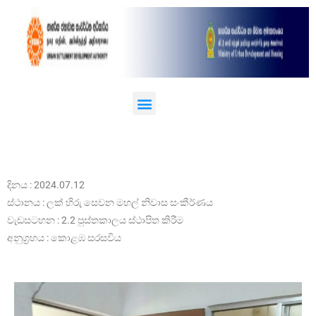
දිනය : 2024.07.12
ස්ථානය : ලක් හිරු සෙවන මහල් නිවාස සංකීර්ණය
වැඩසටහන : 2.2 පුස්තකාලය ස්ථාපිත කිරීම
අනුග්‍රහය : කොළඹ සරසවිය