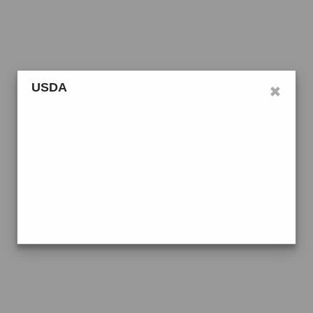
×
USDA