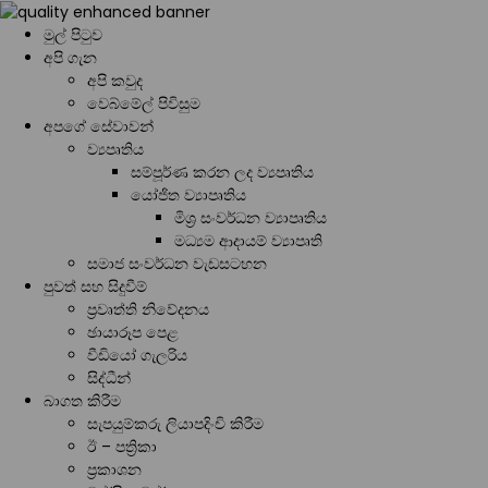
මුල් පිටුව
අපි ගැන
අපි කවුද
වෙබ්මේල් පිවිසුම
අපගේ සේවාවන්
ව්‍යපෘතිය
සම්පූර්ණ කරන ලද ව්‍යපෘතිය
යෝජිත ව්‍යාපෘතිය
මිශ්‍ර සංවර්ධන ව්‍යාපෘතිය
මධ්‍යම ආදායම් ව්‍යාපෘති
සමාජ සංවර්ධන වැඩසටහන
පුවත් සහ සිදුවීම්
ප්‍රවෘත්ති නිවේදනය
ඡායාරූප පෙළ
වීඩියෝ ගැලරිය
සිද්ධීන්
බාගත කිරීම
සැපයුම්කරු ලියාපදිංචි කිරීම
ඊ – පත්‍රිකා
ප්‍රකාශන