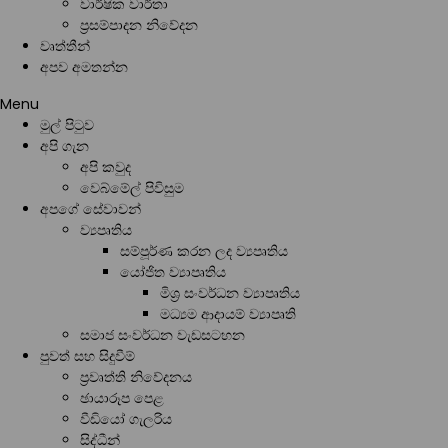
වාර්ෂික වාර්තා
ප්‍රසම්පාදන නිවේදන
වෘත්තීන්
අපව අමතන්න
Menu
මුල් පිටුව
අපි ගැන
අපි කවුද
වෙබ්මේල් පිවිසුම
අපගේ සේවාවන්
ව්‍යපෘතිය
සම්පූර්ණ කරන ලද ව්‍යපෘතිය
යෝජිත ව්‍යාපෘතිය
මිශ්‍ර සංවර්ධන ව්‍යාපෘතිය
මධ්‍යම ආදායම් ව්‍යාපෘති
සමාජ සංවර්ධන වැඩසටහන
පුවත් සහ සිදුවීම්
ප්‍රවෘත්ති නිවේදනය
ඡායාරූප පෙළ
වීඩියෝ ගැලරිය
සිද්ධීන්