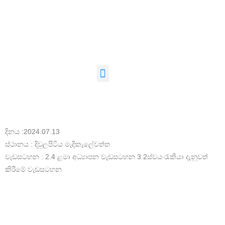
දිනය :2024.07.13
ස්ථානය : දිවුලපිටිය මැදිකැලේවත්ත
වැඩසටහන : 2.4 ළමා අධ්‍යාපන වැඩසටහන 3.2ස්වයංරැකියා දැනුවත්
කිරීමේ වැඩසටහන