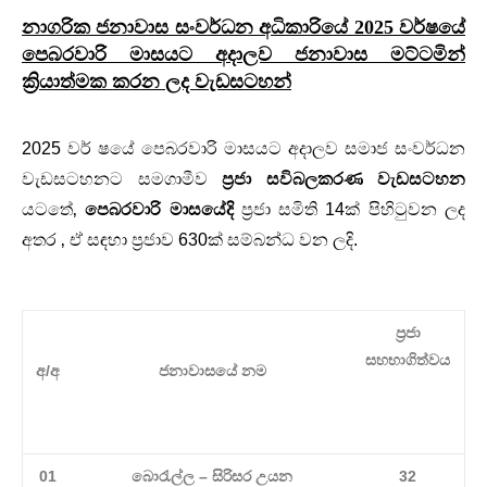
නාගරික ජනාවාස සංවර්ධන අධිකාරියේ 2025 වර්ෂයේ
පෙබරවාරි මාසයට අදාලව ජනාවාස මට්ටමින්
ක්‍රියාත්මක කරන ලද වැඩසටහන්
2025 වර් ෂයේ පෙබරවාරි මාසයට අදාලව සමාජ සංවර්ධන
වැඩසටහනට සමගාමීව
ප්‍රජා සවිබලකරණ වැඩසටහන
යටතේ‚
පෙබරවාරි මාසයේදි
ප්‍රජා සමිති 14ක් පිහිටුවන ලද
අතර ‚ ඒ සඳහා ප්‍රජාව 630ක් සම්බන්ධ වන ලදි.
ප්‍රජා
සහභාගිත්වය
අ/අ
ජනාවාසයේ නම
01
බොරැල්ල – සිරිසර උයන
32