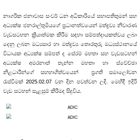
නාගරික ජනාවාස සංවර් ධන අධිකාරියේ සභාපතිතුමන් සහ
අධ්‍යක්ෂ ජනරාල්තුමියගේ ප්‍රධානත්වයෙන් මත්ද්‍රව්‍ය නිවාරණ
වැඩසටහන ක්‍රියාත්මක කිරීම සඳහා සම්පත්දායකත්වය ලබා
දෙනු ලබන මධ්‍යසාර හා මත්ද්‍රව්‍ය තොරතුරු මධ්‍යස්ථානයේ
විධායක අධ්‍යක්ෂ සම්පත් ද සේරම් මහතා සහ වැඩසටහන්
අධ්‍යක්ෂ අමරනාත් තැන්න මහතා හා ස්වේච්ඡා
නිළධාරීන්ගේ සහභාගිත්වයෙන් ප්‍රගති සමාලෝචන
රැස්වීමක් 2025.02.07 වන දින පවත්වන ලදි. මෙහිදී ඉදිරි
වැඩ සටහන් සැළසුම් කිරීමද සිදුවිය.