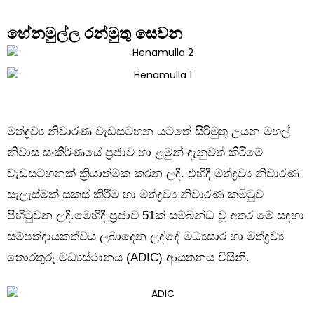
හේනමුල්ල රන්මුතු සෙවන
මත්ද්‍රව්‍ය නිවාරණ වැඩසටහන යටතේ සිරිමුතු උයන මහල්
නිවාස සංකීර්ණයේ ප්‍රජාව හා ළමුන් දැනුවත් කිරීමේ
වැඩසටහනක් ක්‍රියාත්මක කරන ලදි. එහිදී මත්ද්‍රව්‍ය නිවාරණ
සැලැස්මක් සකස් කිරීම හා මත්ද්‍රව්‍ය නිවාරණ කමිටුව
පිහිටුවන ලදි.මෙහිදී ප්‍රජාව 51ක් සම්බන්ධ වූ අතර මේ සඳහා
සම්පත්දායකත්වය ලබාදෙන ලද්දේ මධ්‍යසාර හා මත්ද්‍රව්‍ය
තොරතුරු මධ්‍යස්ථානය (ADIC) ආයතනය විසිනි.