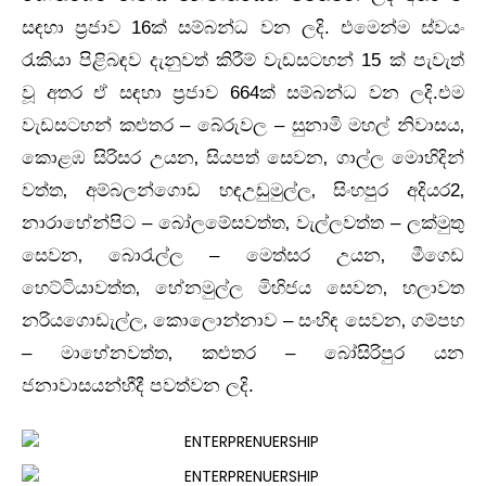
සඳහා ප්‍රජාව 16ක් සම්බන්ධ වන ලදි. එමෙන්ම ස්වයං
රැකියා පිළිබඳව දැනුවත් කිරීම් වැඩසටහන් 15 ක් පැවැත්
වූ අතර ඒ සඳහා ප්‍රජාව 664ක් සම්බන්ධ වන ලදි.එම
වැඩසටහන් කළුතර – බේරුවල – සුනාමි මහල් නිවාසය‚
කොළඹ සිරිසර උයන‚ සියපත් සෙවන‚ ගාල්ල මොහිදින්
වත්ත‚ අම්බලන්ගොඩ හඳඋඩුමුල්ල‚ සිංහපුර අදියර2‚
නාරාහේන්පිට – බෝලමේසවත්ත‚ වැල්ලවත්ත – ලක්මුතු
සෙවන‚ බොරැල්ල – මෙත්සර උයන‚ මීගෙඩ
හෙට්ටියාවත්ත‚ හේනමුල්ල මිහිජය සෙවන‚ හලාවත
නරියගොඩැල්ල‚ කොලොන්නාව – සංහිඳ සෙවන‚ ගම්පහ
– මාහේනවත්ත‚ කළුතර – බෝසිරිපුර යන
ජනාවාසයන්හීදී පවත්වන ලදි.