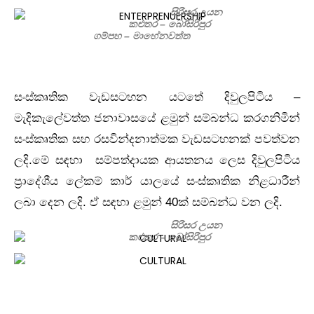
සිරිසර උයන
කළුතර – බෝසිරිපුර
ගම්පහ – මාහේනවත්ත
සංස්කෘතික වැඩසටහන යටතේ දිවුලපිටිය –
මැදිකැලේවත්ත ජනාවාසයේ ළමුන් සම්බන්ධ කරගනිමින්
සංස්කෘතික සහ රසවින්දනාත්මක වැඩසටහනක් පවත්වන
ලදි.මේ සඳහා සම්පත්දායක ආයතනය ලෙස දිවුලපිටිය
ප්‍රාදේශීය ලේකම් කාර් යාලයේ සංස්කෘතික නිළධාරීන්
ලබා දෙන ලදි. ඒ සඳහා ළමුන් 40ක් සම්බන්ධ වන ලදි.
සිරිසර උයන
කළුතර – බෝසිරිපුර