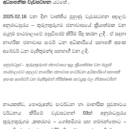
අධ්‍යාපනික වැඩසටහන
යටතේ ‚
2025.02.16 වන දින වෘත්තිය පුහුණු වැඩසටහන අදාලව
අනුරාධපුරය – තුරුඉතුරුගම ජනාවාසයේ ක්‍රියාත්මක වන
මැහුම් පාඨමාලාවේ පසුවිපරම් කිරීම් සිදු කරන ලදී . ඒ සදහා
නාගරික ජනාවාස සංවර් ධන අධිකාරියේ සභාපති අසංක
අබේවර් ධන මැතිතුමන්ද සහභාගී වන ලදි.
අනුරාධපුර – තුරුඉතුරුගම ජනාවාසය තුළ ක්‍රියාත්මක වන මැහුම්
පාඨමාලාවට අදාලව නාගරික ජනාවාස සංවර්ධන අධිකාරියේ සභාපති
අසංක අබේවර් ධන මැතිතුමන් නිරීක්ෂණ කටයුතු වල නිරතවෙමින්
නායකත්ව, පෞරුෂත්ව සංවර්ධන හා මානසික සුවතාවය
වර්ධනය කිරීමේ වැඩසටහන් 03ක් අනුරාධපුරය
තුරුඉතුරුගම ‚කතරගම – ගෝතමීගම සහ හම්බන්තොට –