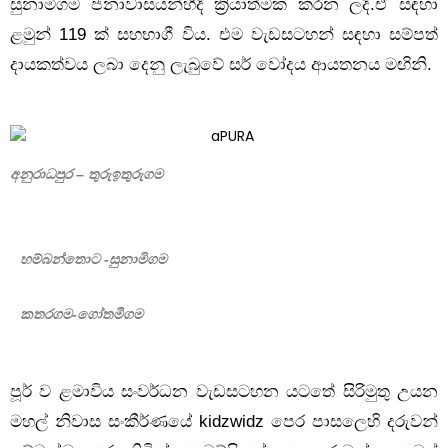
සුනාමිගම ජනාවාසයන්හීදි ක්‍රියාත්මක කරන ලදි.ඒ සඳහා
ළමුන් 119 ක් සහභාගී විය. එම වැඩසටහන් සඳහා සම්පත්
දායකත්වය ලබා දෙනු ලැබුවේ සර් වෝදය ආයතනය මඟිනි.
අනුරාධපුර – තුරුඉතුරුගම
හම්බන්තොට -සුනාමිගම
කතරගම-ගෝතමීගම
පූර් ව ළමාවිය සංවර්ධන වැඩසටහන යටතේ සිරිමුතු උයන
මහල් නිවාස සංකීර්ණයේ kidzwidz පෙර පාසලෙහි දරුවන්