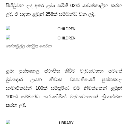
පිහිටුවන ලද අතර ළමා සමිති 02ක් යාවත්කාලීන කරන
ලදි. ඒ සඳහා ළමුන් 256ක් සම්බන්ධ වන ලදි.
හේනමුල්ල රන්මුතු සෙවන
ළමා පුස්තකාල ස්ථාපිත කිරීම වැඩසටහන යටතේ
මුවදොර උයන නිවාස ව්‍යපෘතියෙහි පුස්තකාල
සාමාජිකයින් 100ක් සම්පූර්ණ වීම නිමිත්තෙන් ළමුන්
100ක් සම්බන්ධ කරගනිමින් වැඩසටහනක් ක්‍රියාත්මක
කරන ලදි.