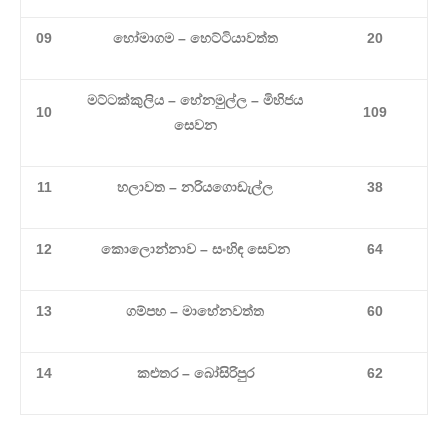
09
හෝමාගම – හෙට්ටියාවත්ත
20
මට්ටක්කුලිය – හේනමුල්ල – මිහිජය
10
109
සෙවන
11
හලාවත – නරියගොඩැල්ල
38
12
කොලොන්නාව – සංහිඳ සෙවන
64
13
ගම්පහ – මාහේනවත්ත
60
14
කළුතර – බෝසිරිපුර
62