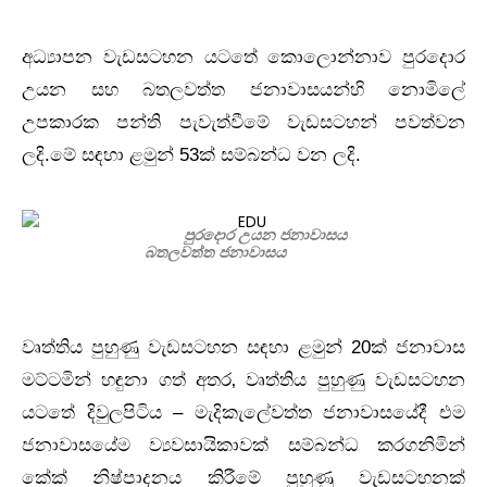
අධ්‍යාපන වැඩසටහන යටතේ කොලොන්නාව පුරදොර
උයන සහ බතලවත්ත ජනාවාසයන්හි නොමිලේ
උපකාරක පන්ති පැවැත්වීමේ වැඩසටහන් පවත්වන
ලදි.මේ සඳහා ළමුන් 53ක් සම්බන්ධ වන ලදි.
පුරදොර උයන ජනාවාසය
බතලවත්ත ජනාවාසය
වෘත්තිය පුහුණු වැඩසටහන සඳහා ළමුන් 20ක් ජනාවාස
මට්ටමින් හඳුනා ගත් අතර‚ වෘත්තිය පුහුණු වැඩසටහන
යටතේ දිවුලපිටිය – මැදිකැලේවත්ත ජනාවාසයේදී එම
ජනාවාසයේම ව්‍යවසායිකාවක් සම්බන්ධ කරගනිමින්
කේක් නිෂ්පාදනය කිරීමේ පුහුණු වැඩසටහනක්