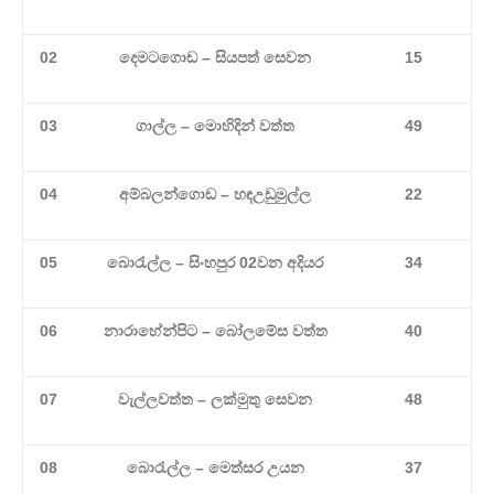
02
දෙමටගොඩ – සියපත් සෙවන
15
03
ගාල්ල – මොහිදින් වත්ත
49
04
අම්බලන්ගොඩ – හඳඋඩුමුල්ල
22
05
බොරැල්ල – සිංහපුර 02වන අදියර
34
06
නාරාහේන්පිට – බෝලමේස වත්ත
40
07
වැල්ලවත්ත – ලක්මුතු සෙවන
48
08
බොරැල්ල – මෙත්සර උයන
37