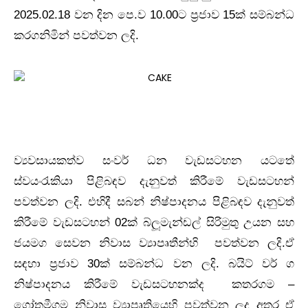
2025.02.18 වන දින පෙ.ව 10.00ට ප්‍රජාව 15ක් සම්බන්ධ
කරගනිමින් පවත්වන ලදි.
ව්‍යවසායකත්ව සංවර් ධන වැඩසටහන යටතේ
ස්වයංරැකියා පිළිබඳව දැනුවත් කිරීමේ වැඩසටහන්
පවත්වන ලදි. එහිදී සබන් නිෂ්පාදනය පිළිබඳව දැනුවත්
කිරීමේ වැඩසටහන් 02ක් බ්ලූමැන්ඩල් සිරිමුතු උයන සහ
ජයමග සෙවන නිවාස ව්‍යාපෘතීන්හි පවත්වන ලදි.ඒ
සඳහා ප්‍රජාව 30ක් සම්බන්ධ වන ලදි. බයිට් වර් ග
නිෂ්පාදනය කිරීමේ වැඩසටහනක්ද කතරගම –
ගෝතමීගම නිවාස ව්‍යාපෘතියෙහි පවත්වන ලද අතර ඒ