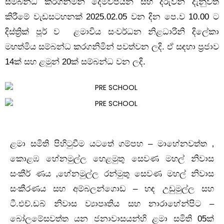
සම්බන්ධ කරගනිමින් දෙමව්පියන් සහ දරුවන් දැනුවත්
කිරීමේ වැඩසටහනක් 2025.02.05 වන දින පෙ.ව 10.00 ට
දිස්ත්‍රික් පූර් ව ළමාවිය සංවර්ධන නිළධාරිනි දිලේකා
මහත්මිය සම්බන්ධ කරගනිමින් පවත්වන ලදි. ඒ සඳහා ප්‍රජාව
14ක් සහ ළමුන් 20ක් සම්බන්ධ වන ලදි.
ළමා සමිති පිහිටුවීම යටතේ ගම්පහ – මාහේනවත්ත ‚
කොළඹ හේනමුල්ල හෙළමුතු සෙවණ මහල් නිවාස
සංකීර් ණය ‚හේනමුල්ල රන්මුතු සෙවණ මහල් නිවාස
සංකීරණය සහ අම්බලන්ගොඩ – හඳ උඩුමුල්ල සහ
ටී.එච්.ඩබ් නිවාස ව්‍යාපෘතිය සහ නාරාහේන්පිට –
බෝලමේසවත්ත යන ජනාවාසයන්හි ළමා සමිති 05ක්