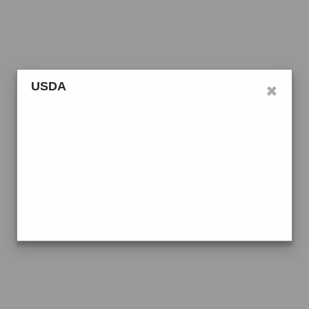
×
USDA