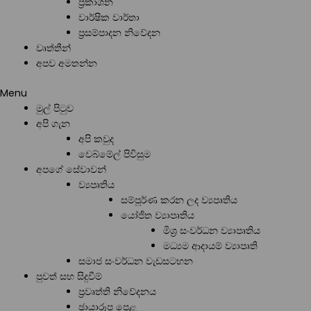
ප්‍රකාශන
වාර්ෂික වාර්තා
ප්‍රසම්පාදන නිවේදන
වෘත්තීන්
අපව අමතන්න
Menu
මුල් පිටුව
අපි ගැන
අපි කවුද
වෙබ්මේල් පිවිසුම
අපගේ සේවාවන්
ව්‍යපෘතිය
සම්පූර්ණ කරන ලද ව්‍යපෘතිය
යෝජිත ව්‍යාපෘතිය
මිශ්‍ර සංවර්ධන ව්‍යාපෘතිය
මධ්‍යම ආදායම් ව්‍යාපෘති
සමාජ සංවර්ධන වැඩසටහන
පුවත් සහ සිදුවීම්
ප්‍රවෘත්ති නිවේදනය
ඡායාරූප පෙළ