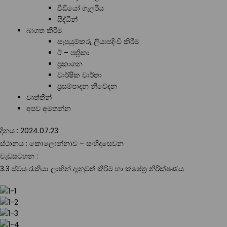
වීඩියෝ ගැලරිය
සිද්ධීන්
බාගත කිරීම
සැපයුම්කරු ලියාපදිංචි කිරීම
ඊ – පත්‍රිකා
ප්‍රකාශන
වාර්ෂික වාර්තා
ප්‍රසම්පාදන නිවේදන
වෘත්තීන්
අපව අමතන්න
දිනය : 2024.07.23
ස්ථානය : කොලොන්නාව – සංහිදසෙවන
වැඩසටහන :
3.3 ස්වයංරැකියා ලාභින් දැනුවත් කිරීම හා ක්ෂේත්‍ර නිරීක්ෂණය