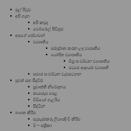
මුල් පිටුව
අපි ගැන
අපි කවුද
වෙබ්මේල් පිවිසුම
අපගේ සේවාවන්
ව්‍යපෘතිය
සම්පූර්ණ කරන ලද ව්‍යපෘතිය
යෝජිත ව්‍යාපෘතිය
මිශ්‍ර සංවර්ධන ව්‍යාපෘතිය
මධ්‍යම ආදායම් ව්‍යාපෘති
සමාජ සංවර්ධන වැඩසටහන
පුවත් සහ සිදුවීම්
ප්‍රවෘත්ති නිවේදනය
ඡායාරූප පෙළ
වීඩියෝ ගැලරිය
සිද්ධීන්
බාගත කිරීම
සැපයුම්කරු ලියාපදිංචි කිරීම
ඊ – පත්‍රිකා